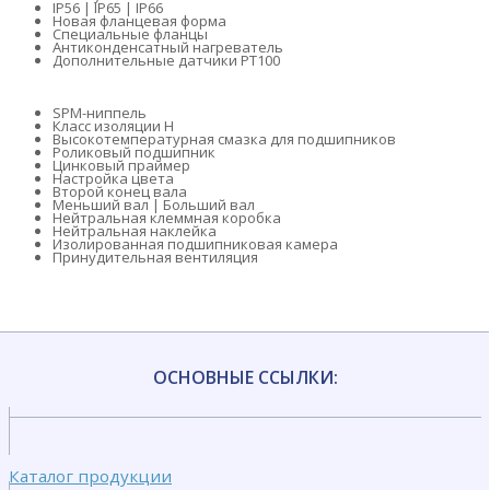
IP56 | IP65 | IP66
Новая фланцевая форма
Специальные фланцы
Антиконденсатный нагреватель
Дополнительные датчики PT100
SPM-ниппель
Класс изоляции H
Высокотемпературная смазка для подшипников
Роликовый подшипник
Цинковый праймер
Настройка цвета
Второй конец вала
Меньший вал | Больший вал
Нейтральная клеммная коробка
Нейтральная наклейка
Изолированная подшипниковая камера
Принудительная вентиляция
Запросить дополнительную информацию
ОСНОВНЫЕ ССЫЛКИ:
Каталог продукции